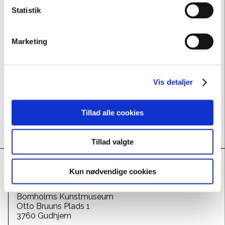
Statistik
Sommermenuen står på lækre salater, tærter,
sandwiches og meget mere.
Marketing
Se menukortet
HER
Caféen er åben for alle og kræver ikke billet til museet.
Vis detaljer
Tillad alle cookies
Tillad valgte
Kun nødvendige cookies
ADRESSE
Bornholms Kunstmuseum
Otto Bruuns Plads 1
3760 Gudhjem