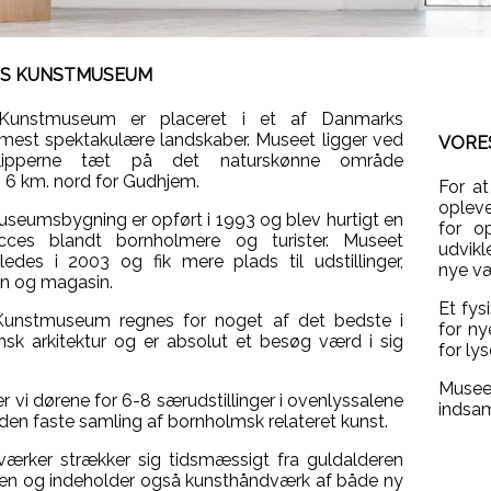
S KUNSTMUSEUM
Kunstmuseum er placeret i et af Danmarks
 mest spektakulære landskaber. Museet ligger ved
VORE
klipperne tæt på det naturskønne område
 6 km. nord for Gudhjem.
For a
opleve
seumsbygning er opført i 1993 og blev hurtigt en
for o
cces blandt bornholmere og turister. Museet
udvikl
edes i 2003 og fik mere plads til udstillinger,
nye væ
on og magasin.
Et fys
unstmuseum regnes for noget af det bedste i
for ny
k arkitektur og er absolut et besøg værd i sig
for ly
Museet
r vi dørene for 6-8 særudstillinger i ovenlyssalene
indsam
den faste samling af bornholmsk relateret kunst.
ærker strækker sig tidsmæssigt fra guldalderen
iden og indeholder også kunsthåndværk af både ny