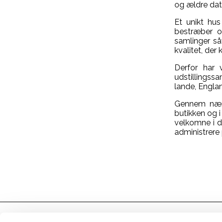
og ældre dat
Et unikt hus
bestræber o
samlinger så
kvalitet, der
Derfor har v
udstillings
lande, Englan
Gennem nærvæ
butikken og i
velkomne i de
administrere