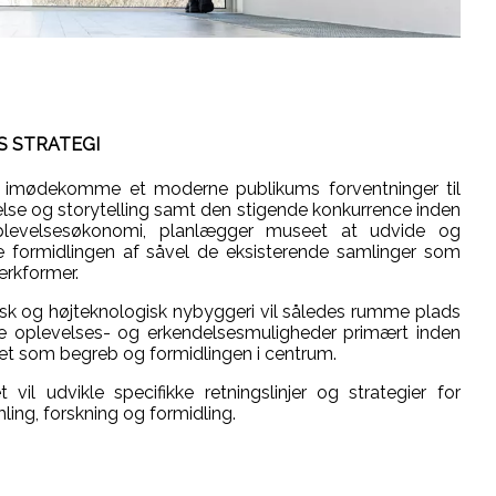
S STRATEGI
t imødekomme et moderne publikums forventninger til
lse og storytelling samt den stigende konkurrence inden
plevelsesøkonomi, planlægger museet at udvide og
e formidlingen af såvel de eksisterende samlinger som
rkformer.
isk og højteknologisk nybyggeri vil således rumme plads
e oplevelses- og erkendelsesmuligheder primært inden
set som begreb og formidlingen i centrum.
 vil udvikle specifikke retningslinjer og strategier for
ling, forskning og formidling.