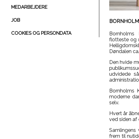
MEDARBEJDERE
JOB
BORNHOLM
COOKIES OG PERSONDATA
Bornholms 
flotteste og
Helligdoms
Døndalen ca.
Den hvide mu
publikumssu
udvidede sål
administrati
Bornholms K
moderne dans
selv.
Hvert år åbne
ved siden af 
Samlingens v
frem til nut