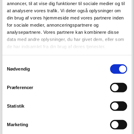
annoncer, til at vise dig funktioner til sociale medier og til
PLAKAT
at analysere vores trafik. Vi deler også oplysninger om
Gustaf Munch-Petersen: Den røde sommerfugl
din brug af vores hjemmeside med vores partnere inden
for sociale medier, annonceringspartnere og
analysepartnere. Vores partnere kan kombinere disse
data med andre oplysninger, du har givet dem, eller som
de har indsamlet fra din brug af deres tjenester.
Samtykkevalg
Nødvendig
Præferencer
PLAKAT
Olaf Rude: Komposition med sort og hvid kvinde
Statistik
Marketing