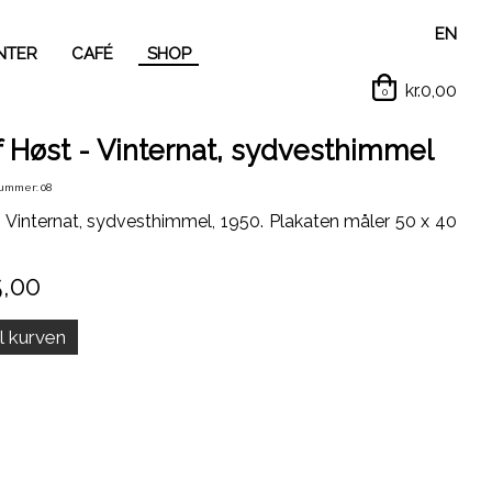
EN
NTER
CAFÉ
SHOP
kr.0,00
0
f Høst - Vinternat, sydvesthimmel
ummer: 08
: Vinternat, sydvesthimmel, 1950. Plakaten måler 50 x 40
5,00