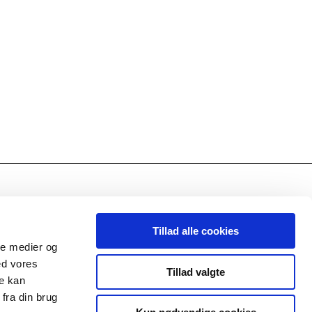
Tillad alle cookies
FØLG OS PÅ FACEBOOK
ale medier og
ed vores
Tillad valgte
re kan
fra din brug