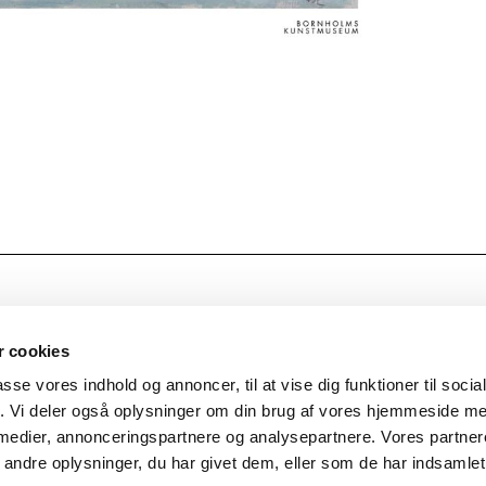
 cookies
TILMELD NYHEDSBREV
passe vores indhold og annoncer, til at vise dig funktioner til soci
 43 86
fik. Vi deler også oplysninger om din brug af vores hjemmeside m
nholms-kunstmuseum.dk
Abonner på nyhedsbrev
 medier, annonceringspartnere og analysepartnere. Vores partne
ndre oplysninger, du har givet dem, eller som de har indsamlet 