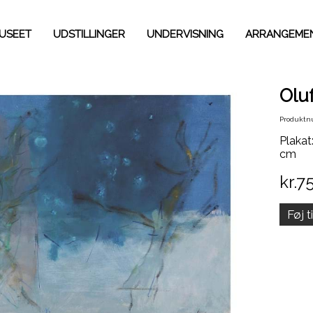
USEET
UDSTILLINGER
UNDERVISNING
ARRANGEME
Olu
Produktn
Plakat
cm
kr.7