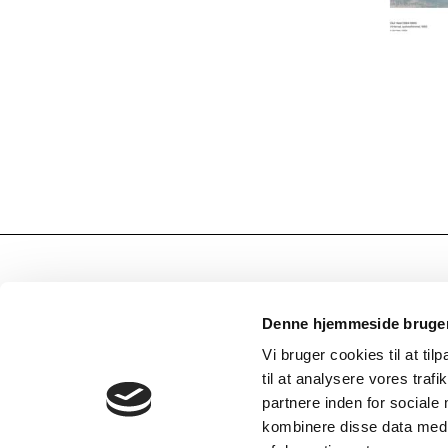
Denne hjemmeside bruger
ADRESSE
KONTAKT
Vi bruger cookies til at til
Bornholms Kunstmuseum
+45 56 48
til at analysere vores tra
Otto Bruuns Plads 1
post@bor
partnere inden for sociale
3760 Gudhjem
kombinere disse data med a