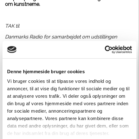
om kunstnerne.
TAK til
Danmarks Radio for samarbejdet om udstillingen
Michael Kvium, Ursula Reuter Christiansen, Kaspar
Bonnén, Julie Nord, Kim Richard Adler Mejdahl og Sif
Itona Westerberg
Michael Thouber, direktør for Kunsthal Charlottenborg,
Denne hjemmeside bruger cookies
der har kurateret udstillingen i samarbejde med
Vi bruger cookies til at tilpasse vores indhold og
kunstfaglig leder Tine Nygaard
annoncer, til at vise dig funktioner til sociale medier og til
Eddy Media, der har produceret TV-programmerne for
at analysere vores trafik. Vi deler også oplysninger om
DR
din brug af vores hjemmeside med vores partnere inden
for sociale medier, annonceringspartnere og
analysepartnere. Vores partnere kan kombinere disse
data med andre oplysninger, du har givet dem, eller som
de har indsamlet fra din brug af deres tjenester.