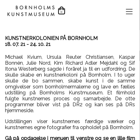
0
KUNSTNERKOLONIEN PÅ BORNHOLM
18. 07. 21 -
24. 10. 21
Michael Kvium, Ursula Reuter Christiansen, Kaspar
Bonnén, Julie Nord, Kim Richard Adler Mejdahl og Sif
Itona Westerberg sagde i foråret ja til en udfordring. De
skulle skabe en kunstnerkoloni på Bornholm. I to uger
skulle de bo sammen, skabe kunst i de samme
omgivelser som bornholmermalerne og lave en fælles
udstilling på Bornholms Kunstmuseum. Et filmhold
fulgte kunstnernes proces og samarbejde. De otte
programmer bliver vist på DR2 og kan ses på DRs
hjemmeside.
Udstillingen viser kunstnernes færdige værker og
kunstnernes egne fotografier fra opholdet på Bornholm.
Gå på opdagelse i menuen til venstre og se en lille film