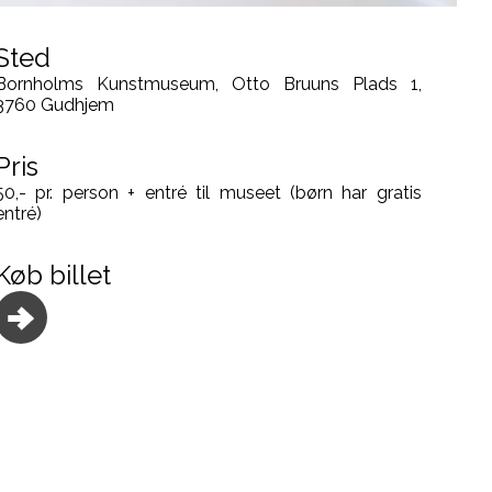
Sted
Bornholms Kunstmuseum, Otto Bruuns Plads 1,
3760 Gudhjem
Pris
50,- pr. person + entré til museet (børn har gratis
entré)
Køb billet