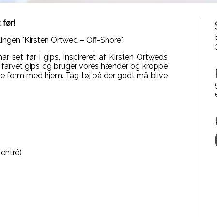
 før!
ngen "Kirsten Ortwed – Off-Shore".
r set før i gips. Inspireret af Kirsten Ortweds
d farvet gips og bruger vores hænder og kroppe
s nye form med hjem. Tag tøj på der godt må blive
 entré)