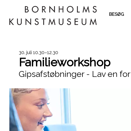
BESØG
Dato
30. juli
10.30–12.30
Familieworkshop
og
Gipsafstøbninger - Lav en for
klokkeslæt