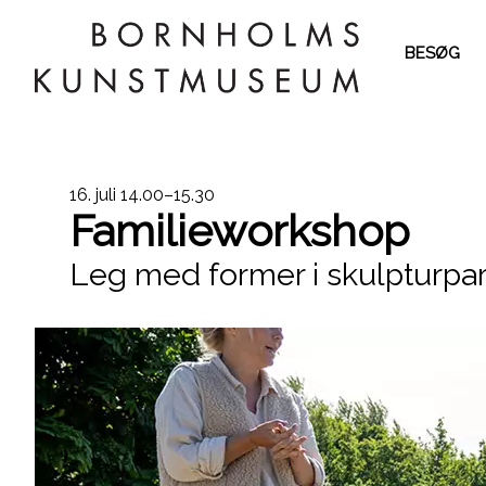
BESØG
Dato
16. juli
14.00–15.30
Familieworkshop
og
Leg med former i skulpturpa
klokkeslæt