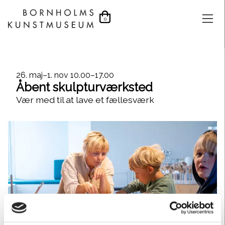
0
Dato
26. maj–1. nov
10.00–17.00
Åbent skulpturværksted
og
Vær med til at lave et fællesværk
klokkeslæt