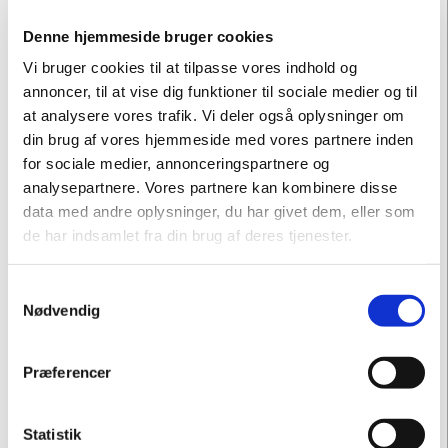
Denne hjemmeside bruger cookies
Vi bruger cookies til at tilpasse vores indhold og
annoncer, til at vise dig funktioner til sociale medier og til
Sted
at analysere vores trafik. Vi deler også oplysninger om
Bornholms Kunstmuseum, Otto Bruuns Plads 1,
din brug af vores hjemmeside med vores partnere inden
3760 Gudhjem
for sociale medier, annonceringspartnere og
analysepartnere. Vores partnere kan kombinere disse
Pris
data med andre oplysninger, du har givet dem, eller som
Gratis efter betalt entré (Børn har gratis entré)
de har indsamlet fra din brug af deres tjenester.
Åbent skulpturværksted
Samtykkevalg
Nødvendig
Hvad kan du se i himmelrummet? Kom forbi
værkstedet på museets nederste niveau. Lav din
egen lerskulptur i værkstedet og bliv en del af et
Præferencer
stort fællesværk.
Statistik