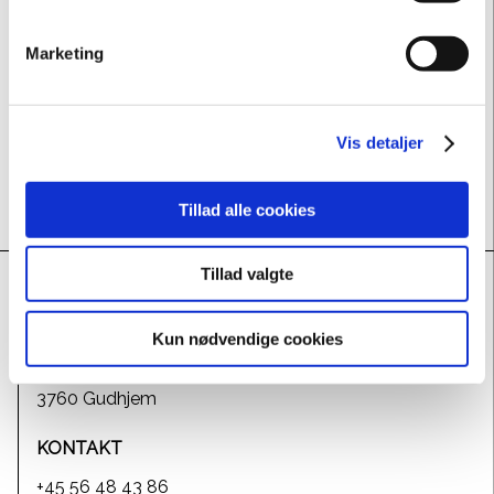
Pris:
Gratis efter betalt entre, børn er gratis.
Målgruppe:
Alle
Marketing
Hvornår:
I museets åbningstid (tirsdag til søndag fra
kl. 10-17)
Vis detaljer
Tillad alle cookies
Tillad valgte
ADRESSE
Kun nødvendige cookies
Bornholms Kunstmuseum
Otto Bruuns Plads 1
3760 Gudhjem
KONTAKT
+45 56 48 43 86