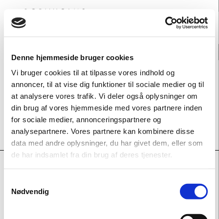
0
Denne hjemmeside bruger cookies
SUNNY ASEMOTA
2007
Vi bruger cookies til at tilpasse vores indhold og
annoncer, til at vise dig funktioner til sociale medier og til
Lær mere om Sunny Asemota på hans hjemmeside:
at analysere vores trafik. Vi deler også oplysninger om
asemota.com
din brug af vores hjemmeside med vores partnere inden
for sociale medier, annonceringspartnere og
analysepartnere. Vores partnere kan kombinere disse
data med andre oplysninger, du har givet dem, eller som
de har indsamlet fra din brug af deres tjenester.
ADRESSE
Samtykkevalg
Nødvendig
Bornholms Kunstmuseum
Otto Bruuns Plads 1
3760 Gudhjem