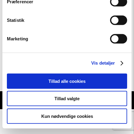
Præferencer
KONTAKT
Statistik
+45 56 48 43 86
post@bornholms-kunstmuseum.dk
Marketing
TILMELD NYHEDSBREV
Abonner på nyhedsbrev
Vis detaljer
FØLG OS PÅ FACEBOOK
Tillad alle cookies
Tillad valgte
© Bornholms
Kunstmuseum
Kun nødvendige cookies