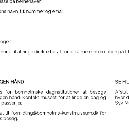
esse på børnehaven:
ns navn, tlf. nummer og email:
:
oger:
lkomne til at ringe direkte for at for at få mere information på
EGEN HÅND
SE FI
is for bornholmske daginstitutioner at besøge
Afslut
en hånd. Kontakt museet for at finde en dag og
hvor d
 passer jer.
Syv Mu
l til
formidling@bornholms-kunstmuseum.dk
for
es besøg.