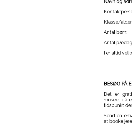
Navn og adr
Kontaktperso
Klasse/alder
Antal børn:
Antal pædag
I er altid ve
BESØG PÅ 
Det er grat
museet på eg
tidspunkt der
Send en emai
at booke jer