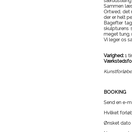
særudstilli
Sammen læser
Ortwed, det m
der er helt p
Bagefter tag
skulpturens 
meget tung, m
Vi leger os s
Varighed:
1 t
Værkstedsfor
Kunstforløbe
BOOKING
Send en e-mai
Hvilket forløb
Ønsket dato 