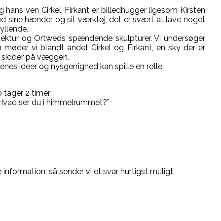
hans ven Cirkel. Firkant er billedhugger ligesom Kirsten
med sine hænder og sit værktøj, det er svært at lave noget
ryllende.
tektur og Ortweds spændende skulpturer. Vi undersøger
møder vi blandt andet Cirkel og Firkant, en sky der er
er sidder på væggen.
nes ideer og nysgerrighed kan spille en rolle.
 tager 2 timer.
- Hvad ser du i himmelrummet?”
nformation, så sender vi et svar hurtigst muligt.