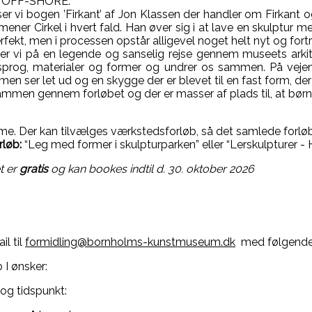
ng OFF-SHORE.
 vi bogen ’Firkant’ af Jon Klassen der handler om Firkant og 
ener Cirkel i hvert fald. Han øver sig i at lave en skulptur 
erfekt, men i processen opstår alligevel noget helt nyt og fort
er vi på en legende og sanselig rejse gennem museets arki
sprog, materialer og former og undrer os sammen. På vejen 
en ser let ud og en skygge der er blevet til en fast form, d
ammen gennem forløbet og der er masser af plads til, at børne
ime. Der kan tilvælges værkstedsforløb, så det samlede forløb
løb:
“Leg med former i skulpturparken” eller “Lerskulpturer 
t er
gratis
og kan bookes indtil d. 30. oktober 2026
l til
formidling@bornholms-kunstmuseum.dk
med følgende i
 I ønsker:
og tidspunkt: